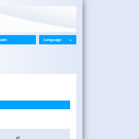
takt
Language
pl