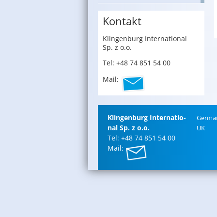
Kontakt
Klin­gen­burg In­ter­na­tio­nal
Sp. z o.o.
Tel: +48 74 851 54 00
Mail:
Klin­gen­burg In­ter­na­tio­
Ger­ma
nal Sp. z o.o.
UK
Tel: +48 74 851 54 00
Mail: