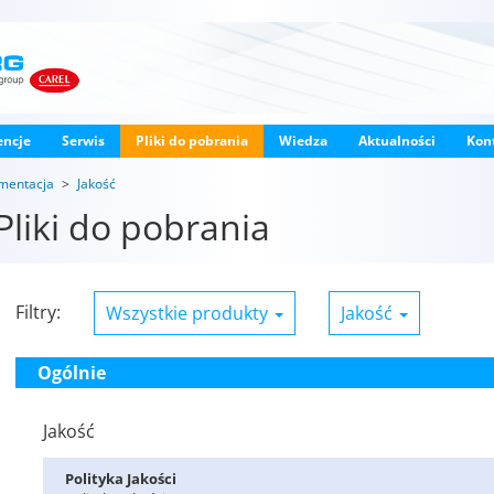
encje
Serwis
Pliki do pobrania
Wiedza
Aktualności
Kon
mentacja
Jakość
Pliki do pobrania
Filtry:
Wszystkie produkty
Jakość
Ogólnie
Jakość
Po­li­ty­ka Ja­ko­ści