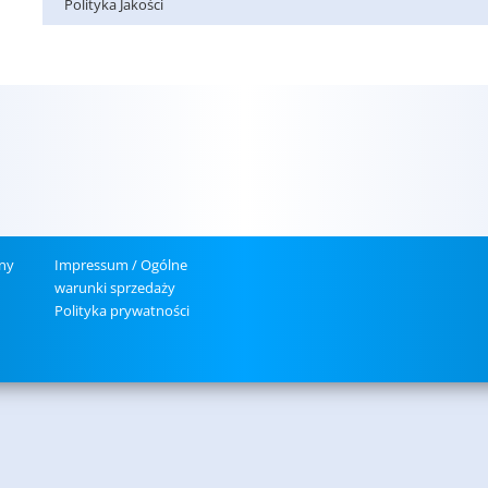
Po­li­ty­ka Ja­ko­ści
­ny
Im­pres­sum / Ogól­ne
wa­run­ki sprze­da­ży
Po­li­ty­ka pry­wat­no­ści