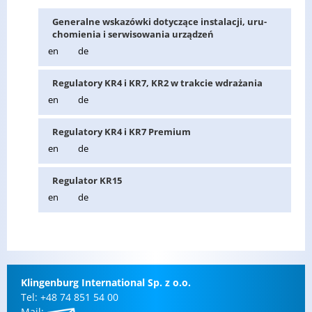
Ge­ne­ral­ne wska­zów­ki do­ty­czą­ce in­sta­la­cji, uru­
cho­mie­nia i ser­wi­so­wa­nia urzą­dzeń
en
de
Re­gu­la­to­ry KR4 i KR7, KR2 w trak­cie wdra­ża­nia
en
de
Re­gu­la­to­ry KR4 i KR7 Pre­mium
en
de
Re­gu­la­tor KR15
en
de
Klin­gen­burg In­ter­na­tio­nal Sp. z o.o.
Tel: +48 74 851 54 00
Mail: